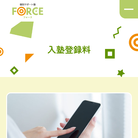
メ
ニ
ュ
ー
ボ
タ
入塾登録料
ン