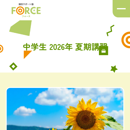
メ
ニ
ュ
ー
ボ
タ
中学生 2026年 夏期講習
ン