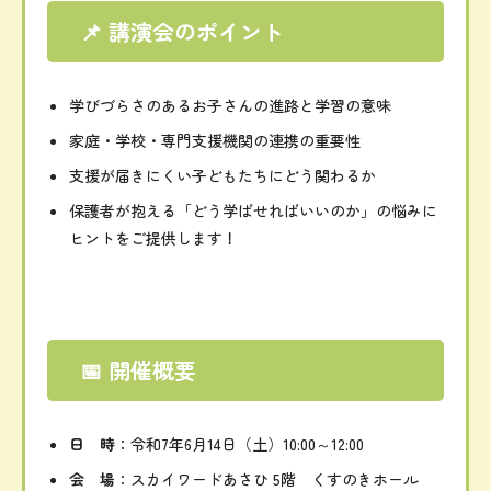
📌
講演
会
の
ポイント
学び
づ
ら
さ
の
ある
お子さん
の
進路
と
学習
の
意味
家庭・
学校・
専門
支援
機関
の
連携
の
重要性
支援
が
届
き
にくい
子ども
たち
に
どう
関わる
か
保護者
が
抱える「
どう
学
ば
せ
れ
ば
いい
の
か」
の
悩み
に
ヒント
を
ご
提供
し
ます！
📅
開催
概要
日
時
：
令和
7
年
6
月
14
日（
土）
10:
00～
12:
00
会
場
：
スカイ
ワード
あさひ
5
階
くすの
き
ホール