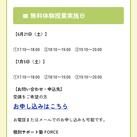
📅
無料
体験
授業
実施
日
【
6
月
21
日（
土）】
①
17:
10〜
18:
00 ②
18:
10〜
19:
00 ③
19:
10〜
20:
00
【
7
月
5
日（
土）】
①
17:
10〜
18:
00 ②
18:
10〜
19:
00 ③
19:
10〜
20:
00
【
お
問い合わせ・
申込
先】
受講
を
ご
希望
の
方
お申し込みはこちら
お
電話
または
メールでの
お
申し込みも可能です
。
個別
サポート
塾
FORCE