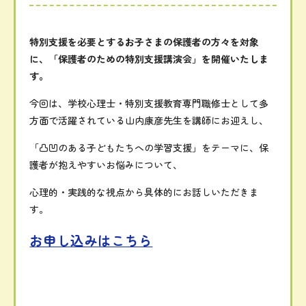
特別
支援
を
必要
と
する
お子さま
の
保護者
の
方々
を
対象
に、
「
保護者
の
ため
の
特別
支援
講演
会」
を
開催
い
た
し
ま
す。
今回
は、
学校
心理
士・
特別
支援
教育
専門
職
修士
として
多
方面
で
活躍
さ
れ
て
いる
山内
康彦
先生
を
講師
に
お迎え
し、
「
凸凹
の
ある
子ども
たち
へ
の
学習
支援」
を
テーマ
に、
保
護者
が
抱え
やすい
お
悩み
について、
心理
的・
実践
的
な
視点
から
具体
的
に
お話し
いただきま
す。
お申し込みはこちら