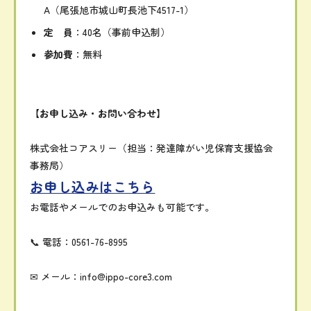
A
（
尾張旭
市
城山町
長池下
4517-
1）
定
員
：
40
名（
事前
申込
制）
参加
費
：
無料
【
お
申し込み・
お
問い合わせ】
株式会社
コア
スリー（
担当：
発達
障
がい
児
保育
支援
協会
事務局）
お申し込みはこちら
お電話やメールでのお申込みも可能です。
📞
電話：
0561-
76-
8995
✉
メール：
info@
ippo-
core3.
com