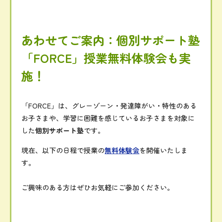
あわせて
ご
案内：
個別
サポート
塾
「
FORCE」
授業
無料
体験
会
も
実
施！
「
FORCE」
は、
グレー
ゾーン・
発達
障
がい・
特性
の
ある
お子さま
や、
学習
に
困難
を
感じ
て
いる
お子さま
を
対象
に
した
個別
サポート
塾
です。
現在、
以下
の
日程
で
授業
の
無料
体験
会
を
開催
い
た
し
ま
す。
ご
興味
の
ある
方
は
ぜひ
お
気軽
に
ご
参加
くだ
さい。