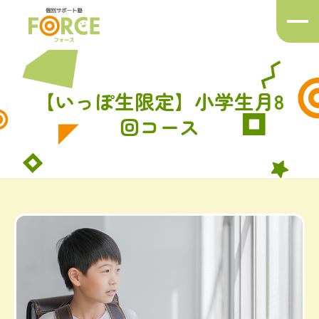
メ
ニ
ュ
ー
ボ
【いっぽ生限定】小学生月8
タ
ン
回コース