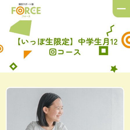
メ
ニ
ュ
ー
ボ
【いっぽ生限定】中学生月12
タ
ン
回コース