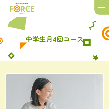
メ
ニ
ュ
ー
ボ
タ
中学生月4回コース
ン